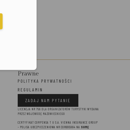
elefonu w formacie E164
Prawne
POLITYKA PRYWATNOŚCI
REGULAMIN
ZADAJ NAM PYTANIE
LICENCJA NR 756 DLA ORGANIZATORÓW TURYSTYKI WYDANA
PRZEZ WOJEWODĘ MAZOWIECKIEGO
CERTYFIKAT COMPENSA T U S.A. VIENNA INSURANCE GROUP
– P
OLISA UBEZPIECZENIOWA NR COR695964 NA
SUMĘ