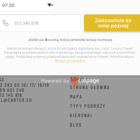
Wybierz godzinę
Podaj poprawny numer t
Numer telefonu
Zadzwońcie do
mnie później
Jesteś już
4
osobą, która zamówiła dzisiaj rozmowę
Administratorem danych, które tu wpisujesz będziemy My, czyli: Luxury Travel.
Dane będą przetwarzane w celu marketingu bezpośredniego naszych produktów i
usług. Podstawą prawną przetwarzania jest uzasadniony interes Administratora.
Więcej szczegółów
kt
Menu
Powered by
2 392 60 16/ 17/ 18/19
STRONA GŁÓWNA
Open link in new window
09 601 246
12 145 818
MAPA
EL@CARTER.EU
TYPY PODRÓŻY
KIERUNKI
BLOG