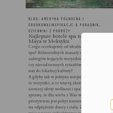
BLOG:
AMERYKA PÓŁNOCNA I
ŚRODKOWA|INSPIRACJE & PORADNIK
,
DZIENNIKI Z PODRÓŻY
Najlepsze hotele spa na Riviera
Maya w Meksyku
Moż
Czego oczekujemy od idealnego hotelowego
spa? Różnorodnych masaży całego ciała,
zabiegów kojących wszystkie zmysły
czy niecodziennych rytuałów przybliżających
nas do lokalnej kultury?
A gdyby tak w jednym miejscu znaleźć
to wszystko, a co więcej, skorzystać z jeszcze
szerszej oferty wellness i spa? Zdajemy sobie
sprawę, że dla wielu z Was wakacyjnym
priorytetem jest pobyt nastawiony
na odprężenie duszy i ciała. Zapoznajcie się