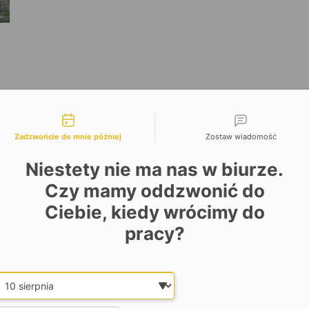
liwości kontaktu
Zadzwońcie do mnie później
Zostaw wiadomość
Niestety nie ma nas w biurze.
Czy mamy oddzwonić do
Ciebie, kiedy wrócimy do
pracy?
Date and time slection for sch
Wybierz datę