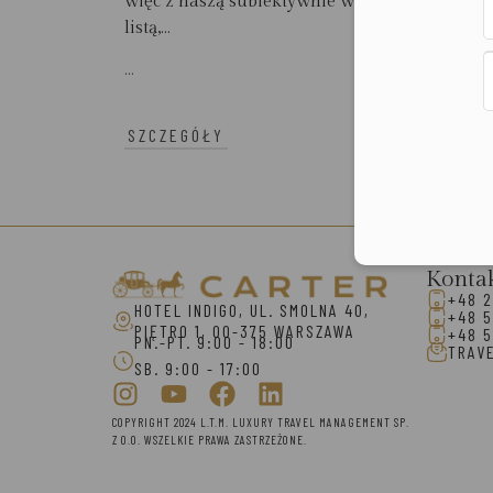
więc z naszą subiektywnie wyselekcjonowaną
listą,...
...
SZCZEGÓŁY
Konta
+48 2
HOTEL INDIGO, UL. SMOLNA 40,
+48 5
PIĘTRO 1, 00-375 WARSZAWA
+48 5
PN.-PT. 9:00 - 18:00
TRAV
SB. 9:00 - 17:00
COPYRIGHT 2024 L.T.M. LUXURY TRAVEL MANAGEMENT SP.
Z O.O. WSZELKIE PRAWA ZASTRZEŻONE.