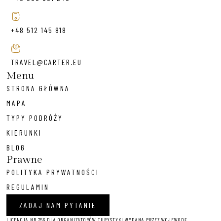
+48 512 145 818
TRAVEL@CARTER.EU
Menu
STRONA GŁÓWNA
MAPA
TYPY PODRÓŻY
KIERUNKI
BLOG
Prawne
POLITYKA PRYWATNOŚCI
REGULAMIN
ZADAJ NAM PYTANIE
LICENCJA NR 756 DLA ORGANIZATORÓW TURYSTYKI WYDANA PRZEZ WOJEWODĘ