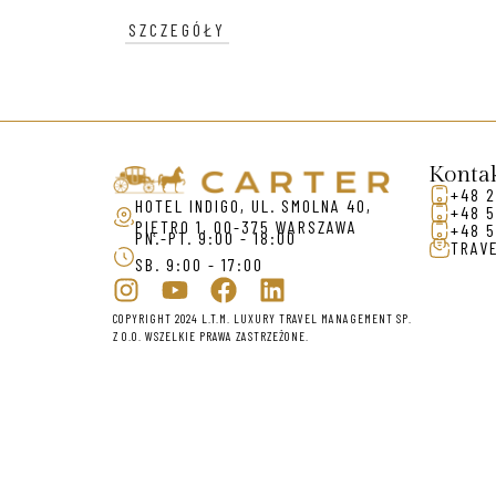
SZCZEGÓŁY
Konta
+48 2
HOTEL INDIGO, UL. SMOLNA 40,
+48 5
PIĘTRO 1, 00-375 WARSZAWA
+48 5
PN.-PT. 9:00 - 18:00
TRAV
SB. 9:00 - 17:00
COPYRIGHT 2024 L.T.M. LUXURY TRAVEL MANAGEMENT SP.
Z O.O. WSZELKIE PRAWA ZASTRZEŻONE.