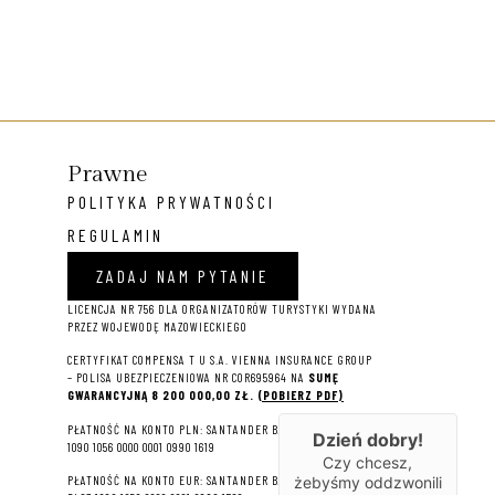
Prawne
POLITYKA PRYWATNOŚCI
REGULAMIN
ZADAJ NAM PYTANIE
LICENCJA NR 756 DLA ORGANIZATORÓW TURYSTYKI WYDANA
PRZEZ WOJEWODĘ MAZOWIECKIEGO
CERTYFIKAT COMPENSA T U S.A. VIENNA INSURANCE GROUP
– P
OLISA UBEZPIECZENIOWA NR COR695964 NA
SUMĘ
GWARANCYJNĄ 8 2
00 000,00 ZŁ.
(POBIERZ PDF)
PŁATNOŚĆ NA KONTO PLN: SANTANDER BANK POLSKA S.A. 22
Dzień dobry!
1090 1056 0000 0001 0990 1619
Czy chcesz,
PŁATNOŚĆ NA KONTO EUR: SANTANDER BANK POLSKA S.A.
żebyśmy oddzwonili