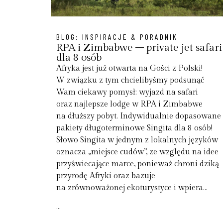
BLOG:
INSPIRACJE & PORADNIK
RPA i Zimbabwe – private jet safari
dla 8 osób
Afryka jest już otwarta na Gości z Polski!
W związku z tym chcielibyśmy podsunąć
Wam ciekawy pomysł: wyjazd na safari
oraz najlepsze lodge w RPA i Zimbabwe
na dłuższy pobyt. Indywidualnie dopasowane
pakiety długoterminowe Singita dla 8 osób!
Słowo Singita w jednym z lokalnych języków
oznacza „miejsce cudów”, ze względu na idee
przyświecające marce, ponieważ chroni dziką
przyrodę Afryki oraz bazuje
na zrównoważonej ekoturystyce i wpiera...
...