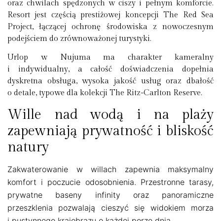
oraz chwilach spędzonych w ciszy i pełnym komforcie.
Resort jest częścią prestiżowej koncepcji
The Red Sea
Project
, łączącej ochronę środowiska z nowoczesnym
podejściem do zrównoważonej turystyki.
Urlop w Nujuma ma charakter kameralny
i indywidualny, a całość doświadczenia dopełnia
dyskretna obsługa, wysoka jakość usług oraz dbałość
o detale, typowe dla kolekcji
The Ritz-Carlton Reserve
.
Wille nad wodą i na plaży
zapewniają prywatność i bliskość
natury
Zakwaterowanie w willach zapewnia maksymalny
komfort i poczucie odosobnienia. Przestronne tarasy,
prywatne baseny infinity oraz panoramiczne
przeszklenia pozwalają cieszyć się widokiem morza
i pustynnego krajobrazu o każdej porze dnia.