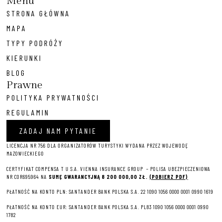
Menu
STRONA GŁÓWNA
MAPA
TYPY PODRÓŻY
KIERUNKI
BLOG
Prawne
POLITYKA PRYWATNOŚCI
REGULAMIN
ZADAJ NAM PYTANIE
LICENCJA NR 756 DLA ORGANIZATORÓW TURYSTYKI WYDANA PRZEZ WOJEWODĘ
MAZOWIECKIEGO
CERTYFIKAT COMPENSA T U S.A. VIENNA INSURANCE GROUP – P
OLISA UBEZPIECZENIOWA
NR COR695964 NA
SUMĘ GWARANCYJNĄ 8 2
00 000,00 ZŁ.
(POBIERZ PDF)
PŁATNOŚĆ NA KONTO PLN: SANTANDER BANK POLSKA S.A. 22 1090 1056 0000 0001 0990 1619
PŁATNOŚĆ NA KONTO EUR: SANTANDER BANK POLSKA S.A. PL83 1090 1056 0000 0001 0990
1782