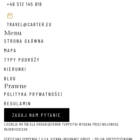
+48 512 145 818
TRAVEL@CARTER.EU
Menu
STRONA GŁÓWNA
MAPA
TYPY PODRÓŻY
KIERUNKI
BLOG
Prawne
POLITYKA PRYWATNOŚCI
REGULAMIN
ZADAJ NAM PYTANIE
LICENCJA NR 756 DLA ORGANIZATORÓW TURYSTYKI WYDANA PRZEZ WOJEWODĘ
MAZOWIECKIEGO
CERTYFIKAT COMPENSA T U S.A. VIENNA INSURANCE GROUP – P
OLISA UBEZPIECZENIOWA