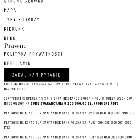
STRONA GŁÓWNA
MAPA
TYPY PODRÓŻY
KIERUNKI
BLOG
Prawne
POLITYKA PRYWATNOŚCI
REGULAMIN
ZADAJ NAM PYTANIE
LICENCJA NR 756 DLA ORGANIZATORÓW TURYSTYKI WYDANA PRZEZ WOJEWODĘ
MAZOWIECKIEGO
CERTYFIKAT COMPENSA T U S.A. VIENNA INSURANCE GROUP – P
OLISA UBEZPIECZENIOWA
NR COR695964 NA
SUMĘ GWARANCYJNĄ 8 2
00 000,00 ZŁ.
(POBIERZ PDF)
PŁATNOŚĆ NA KONTO PLN: SANTANDER BANK POLSKA S.A. 22 1090 1056 0000 0001 0990 1619
PŁATNOŚĆ NA KONTO EUR: SANTANDER BANK POLSKA S.A. PL83 1090 1056 0000 0001 0990
1782
PŁATNOŚĆ NA KONTO USD: SANTANDER BANK POLSKA S.A. PL97 1090 1056 0000 0001 0990