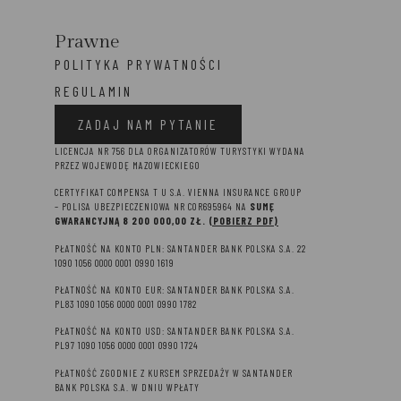
Prawne
POLITYKA PRYWATNOŚCI
REGULAMIN
ZADAJ NAM PYTANIE
LICENCJA NR 756 DLA ORGANIZATORÓW TURYSTYKI WYDANA
PRZEZ WOJEWODĘ MAZOWIECKIEGO
CERTYFIKAT COMPENSA T U S.A. VIENNA INSURANCE GROUP
– P
OLISA UBEZPIECZENIOWA NR COR695964 NA
SUMĘ
GWARANCYJNĄ 8 2
00 000,00 ZŁ.
(POBIERZ PDF)
PŁATNOŚĆ NA KONTO PLN: SANTANDER BANK POLSKA S.A. 22
1090 1056 0000 0001 0990 1619
PŁATNOŚĆ NA KONTO EUR: SANTANDER BANK POLSKA S.A.
PL83 1090 1056 0000 0001 0990 1782
PŁATNOŚĆ NA KONTO USD: SANTANDER BANK POLSKA S.A.
PL97 1090 1056 0000 0001 0990 1724
PŁATNOŚĆ ZGODNIE Z KURSEM SPRZEDAŻY W SANTANDER
BANK POLSKA S.A. W DNIU WPŁATY