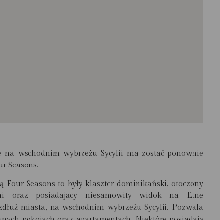
 na wschodnim wybrzeżu Sycylii ma zostać ponownie
ur Seasons.
Four Seasons to były klasztor dominikański, otoczony
mi oraz posiadający niesamowity widok na Etnę
wzdłuż miasta, na wschodnim wybrzeżu Sycylii. Pozwala
asnych pokojach oraz apartamentach. Niektóre posiadają