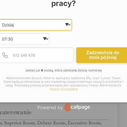
pracy?
 podróży z biura CARTER polecają San Domenico Palace
( White Lotus). To także miejsce dla osoby doceniające
Date and time slection for sch
auracji Taorminy. Na pewno ten hotel przypadnie do gustu
Wybierz datę
zymają się w hotelach Four Seasons i koneserom wina
Wybierz godzinę
jsze informacje:
Podaj poprawny numer t
Numer telefonu
Zadzwońcie do
mnie później
Jesteś już
4
osobą, która zamówiła dzisiaj rozmowę
okalizacja
Administratorem danych, które tu wpisujesz będziemy My, czyli: Luxury Travel.
Dane będą przetwarzane w celu marketingu bezpośredniego naszych produktów i
iska w Katanii i 293 km od lotniska w Palermo.
usług. Podstawą prawną przetwarzania jest uzasadniony interes Administratora.
Więcej szczegółów
Powered by
waterowanie
Open link in new window
m, Superior Room, Deluxe Room, Executive Room,