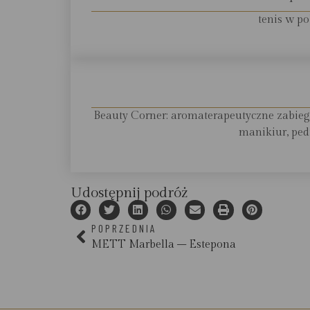
tenis w pob
Beauty Corner: aromaterapeutyczne zabiegi
manikiur, pedi
Udostępnij podróż
POPRZEDNIA
METT Marbella – Estepona