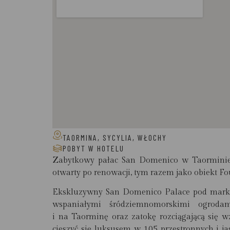
TAORMINA, SYCYLIA, WŁOCHY
POBYT W HOTELU
Zabytkowy pałac San Domenico w Taorminie
otwarty po renowacji, tym razem jako obiekt Fo
Ekskluzywny San Domenico Palace pod marką 
wspaniałymi śródziemnomorskimi ogroda
i na Taorminę oraz zatokę rozciągającą się 
cieszyć się luksusem w 105 przestronnych i j