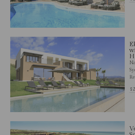
E
wi
Ho
Na
Sy
Re
S
Ve
S