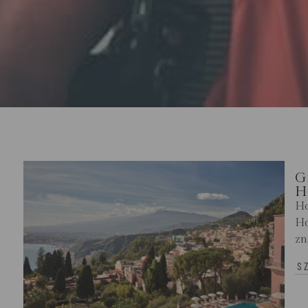
G
H
Ho
Ho
zn
S