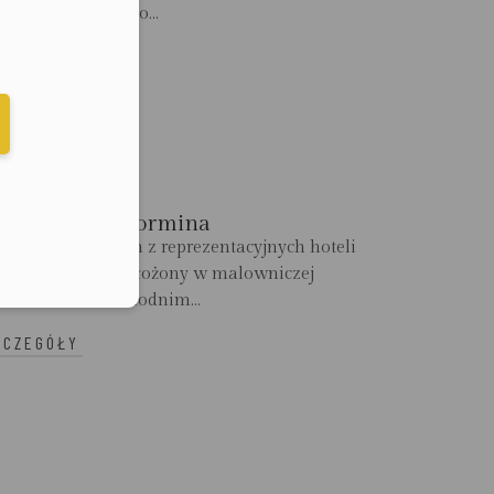
nownie otwarty po...
ZCZEGÓŁY
elefonu w formacie E164
tlantis Bay, Taormina
lantis Bay to jeden z reprezentacyjnych hoteli
upy VRetreats, położony w malowniczej
orminie, na wschodnim...
ZCZEGÓŁY