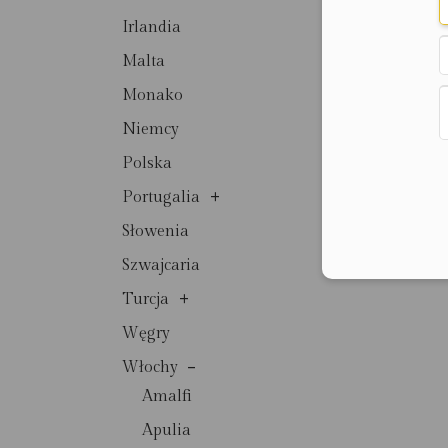
Irlandia
Malta
Monako
Niemcy
Polska
+
Portugalia
Słowenia
Szwajcaria
+
Turcja
Węgry
-
Włochy
Amalfi
Apulia