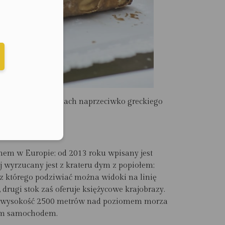
elefonu w formacie E164
 skalistych wzgórzach naprzeciwko greckiego
nem w Europie; od 2013 roku wpisany jest
j wyrzucany jest z krateru dym z popiołem;
z którego podziwiać można widoki na linię
, drugi stok zaś oferuje księżycowe krajobrazy.
Na wysokość 2500 metrów nad poziomem morza
owym samochodem.