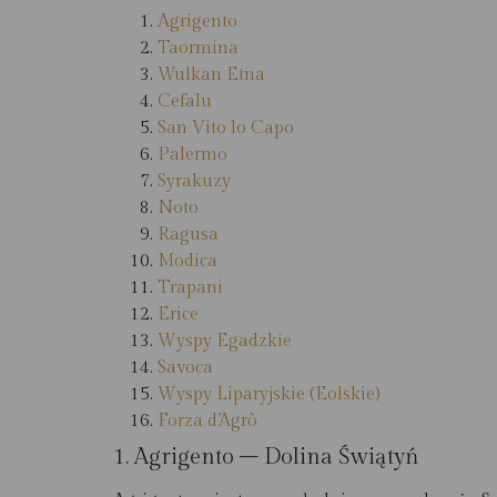
Agrigento
Taormina
Wulkan Etna
Cefalu
San Vito lo Capo
Palermo
Syrakuzy
Noto
Ragusa
Modica
Trapani
Erice
Wyspy Egadzkie
Savoca
Wyspy Liparyjskie (Eolskie)
Forza d’Agrò
1. Agrigento – Dolina Świątyń