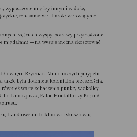
ndlu, wyposażone między innymi w duże,
otyckie, renesansowe i barokowe świątynie,
 innych częściach wyspy, potrawy przyrządzone
nie migdałami – na wyspie można skosztować
rafiło w ręce Rzymian. Mimo różnych perypetii
 także była dotknięta kolonialną przeszłością,
o również warte zobaczenia punkty w okolicy.
Ucho Dionizjusza, Pałac Montalto czy Kościół
apirusu.
ć się handlowemu folklorowi i skosztować