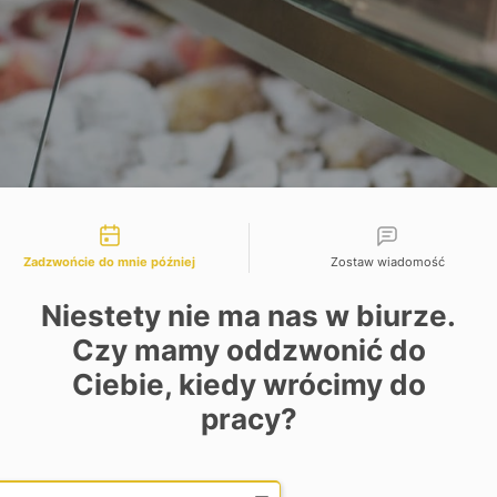
liwości kontaktu
Zadzwońcie do mnie później
Zostaw wiadomość
Niestety nie ma nas w biurze.
Czy mamy oddzwonić do
Ciebie, kiedy wrócimy do
pracy?
Date and time slection for sch
Wybierz datę