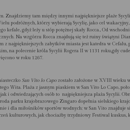
ym. Znajdziemy tam między innymi
najpiękniejsze plaże Sycyli
ielu podróżnych, którzy wybierają Sycylię, jako cel wakacyjn
 kefale, gdyż leży u stóp potężnej skały Rocca., Od wschodnie
cznych. Na wzgórzu Rocca znajdują się też ruiny świątyni Dian
ym z najpiękniejszych zabytków miasta jest katedra w Cefalu,
m, na polecenie króla Sycylii Rogera II w 1131 roku,gdy cude
ięcono w roku 1267.
miasteczko
San Vito lo Capo
zostało założone w XVIII wieku wok
iętego Wita. Plaża z jasnym piaskiem w San Vito Lo Capo, po
jak i odwiedzających osób to najpiękniejsza plaża Sycylii. O
yroda parku krajobrazowego Zingaro dopełnia sielskiego kraj
wnie i dla miłośników sportów wodnych; w San Vito znajduje 
zeń kulturowych, jak chociażby trzydniowy Festiwal kuskus, 