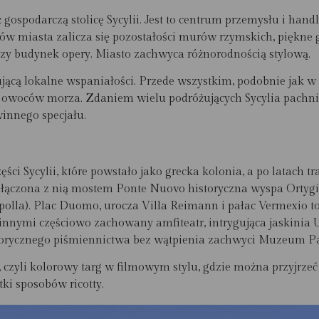
ż gospodarczą stolicę Sycylii. Jest to centrum przemysłu i ha
 miasta zalicza się pozostałości murów rzymskich, piękne g
czy budynek opery. Miasto zachwyca różnorodnością stylową
.
jącą lokalne wspaniałości. Przede wszystkim, podobnie jak w
ch owoców morza. Zdaniem wielu podróżujących Sycylia pach
innego specjału.
ci Sycylii, które powstało jako grecka kolonia, a po latach t
Połączona z nią mostem Ponte Nuovo historyczna wyspa Ortygia
Apolla). Plac Duomo, urocza Villa Reimann i pałac Vermexio t
innymi częściowo zachowany amfiteatr, intrygująca jaskinia 
istorycznego piśmiennictwa bez wątpienia zachwyci Muzeum P
, czyli kolorowy targ w filmowym stylu, gdzie można przyjrze
ki sposobów ricotty.