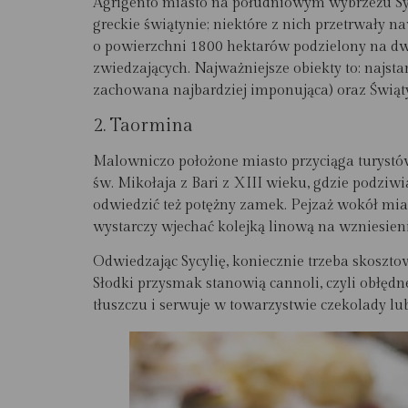
Agrigento miasto na południowym wybrzeżu Sycy
greckie świątynie; niektóre z nich przetrwały n
o powierzchni 1800 hektarów podzielony na dwi
zwiedzających. Najważniejsze obiekty to: najst
zachowana najbardziej imponująca) oraz
Świąt
2.
Taormina
Malowniczo położone miasto przyciąga turystów
św. Mikołaja z Bari z XIII wieku, gdzie podziw
odwiedzić też potężny zamek. Pejzaż wokół mias
wystarczy wjechać kolejką linową na wzniesienie
Odwiedzając Sycylię, koniecznie trzeba skoszt
Słodki przysmak stanowią cannoli, czyli obłęd
tłuszczu i serwuje w towarzystwie czekolady lub 