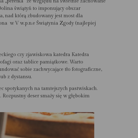
na „perełka” ze względu na świetnie zachowane
 Dolina świątyń to imponujący obszar
a, nad którą zbudowany jest most dla
ona w V w.p.n.e
Świątynia Zgody
(najlepiej
eckiego czy zjawiskowa katedra Katedra
kofagi oraz tablice pamiątkowe. Warto
undować sobie zachwycające tło fotograficzne,
lub z dystansu.
ec spotykanych na tamtejszych pastwiskach.
a. Rozpustny deser smaży się w głębokim