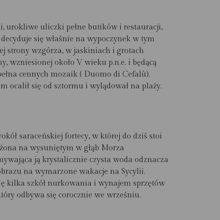
i
, urokliwe uliczki pełne butików i restauracji,
y, decyduje się właśnie na wypoczynek w tym
j strony wzgórza, w jaskiniach i grotach
y, wzniesionej około V wieku p.n.e. i będącą
 pełna cennych mozaik ( Duomo di Cefalù).
m ocalił się od sztormu i wylądował na plaży.
ół saraceńskiej fortecy, w której do dziś stoi
łożona na wysuniętym w głąb Morza
bmywająca ją krystalicznie czysta woda odznacza
obrazu na wymarzone wakacje na Sycylii.
się kilka szkół nurkowania i wynajem sprzętów
który odbywa się corocznie we wrześniu.