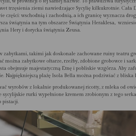
lii, w prowincji o tej samej nazwie. To prawdziwa turystycz
awet trzęsienia ziemi nawiedzające Sycylię kilkukrotnie. Cała
e części: wschodnią i zachodnią, a ich granicę wyznacza drog
arsza świątynia na tym obszarze
Świątynia Heraklesa,
wzniesi
ynia Hery
i dorycka
świątynia Zeusa.
 zabytkami, takimi jak doskonale zachowane ruiny teatru gr
iać można zabytkowe ołtarze, rzeźby, zdobione grobowce i sar
ta obejmuje majestatyczną Etnę i pobliskie wzgórza. Aby zaf
. Najpiękniejszą plażę Isola Bella można podziwiać z bliska 
ować wyrobów z lokalnie produkowanej ricotty, z mleka od owi
ne sycylijskie rurki wypełnione kremem zrobionym z tego serk
pistacji.