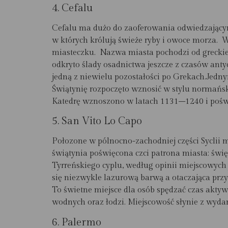
4.
Cefalu
Cefalu ma dużo do zaoferowania odwiedzając
w których królują świeże ryby i owoce morza. W
miasteczku. Nazwa miasta pochodzi od greckiego
odkryto ślady osadnictwa jeszcze z czasów anty
jedną z niewielu pozostałości po Grekach.Jedn
Świątynię rozpoczęto wznosić w stylu normański
Katedrę wznoszono w latach 1131–1240 i pośw
5. San Vito Lo Capo
Połozone w pólnocno-zachodniej części Syclii 
świątynia poświęcona czci patrona miasta: św
Tyrreńskiego cyplu, według opinii miejscowych 
się niezwykle lazurową barwą a otaczająca prz
To świetne miejsce dla osób spędzać czas akty
wodnych oraz łodzi. Miejscowość słynie z wydar
6.
Palermo