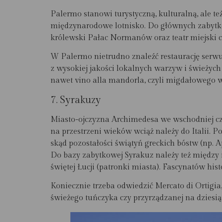
Palermo stanowi turystyczną, kulturalną, ale te
międzynarodowe lotnisko. Do głównych zabytków
królewski Pałac Normanów oraz teatr miejski 
W Palermo nietrudno znaleźć restaurację serwu
z wysokiej jakości lokalnych warzyw i świeży
nawet vino alla mandorla, czyli migdałowego w
7.
Syrakuzy
Miasto-ojczyzna Archimedesa we wschodniej częś
na przestrzeni wieków wciąż należy do Italii. 
skąd pozostałości świątyń greckich bóstw (np. 
Do bazy zabytkowej Syrakuz należy też między 
świętej Łucji (patronki miasta). Fascynatów h
Koniecznie trzeba odwiedzić Mercato di Ortigia
świeżego tuńczyka czy przyrządzanej na dziesiąt