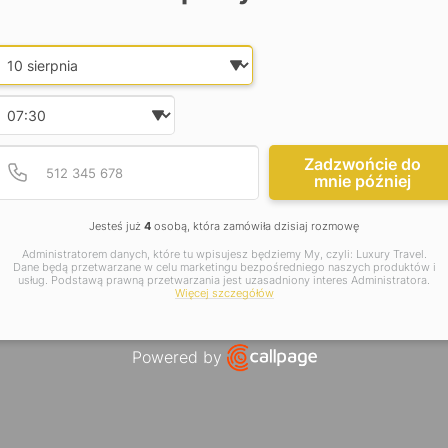
Tr
Date and time slection for sch
S
Wybierz datę
Wybierz godzinę
Podaj poprawny numer t
Numer telefonu
Zadzwońcie do
mnie później
Jesteś już
4
osobą, która zamówiła dzisiaj rozmowę
Administratorem danych, które tu wpisujesz będziemy My, czyli: Luxury Travel.
Dane będą przetwarzane w celu marketingu bezpośredniego naszych produktów i
usług. Podstawą prawną przetwarzania jest uzasadniony interes Administratora.
Więcej szczegółów
Powered by
Open link in new window