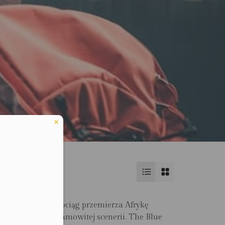
he Blue Train
n ekskluzywny pociąg przemierza Afrykę
łudniową w niesamowitej scenerii. The Blue