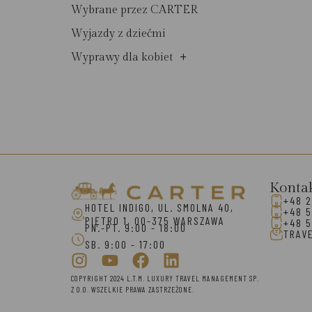
Wybrane przez CARTER
Wyjazdy z dziećmi
+
Wyprawy dla kobiet
Konta
+48 2
HOTEL INDIGO, UL. SMOLNA 40,
+48 5
PIĘTRO 1, 00-375 WARSZAWA
+48 5
PN.-PT. 9:00 - 18:00
TRAV
SB. 9:00 - 17:00
COPYRIGHT 2024 L.T.M. LUXURY TRAVEL MANAGEMENT SP.
Z O.O. WSZELKIE PRAWA ZASTRZEŻONE.