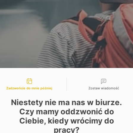
liwości kontaktu
Zadzwońcie do mnie później
Zostaw wiadomość
Niestety nie ma nas w biurze.
Czy mamy oddzwonić do
T
Ciebie, kiedy wrócimy do
Te
pracy?
Po