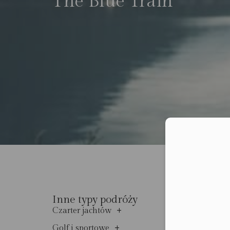
The Blue Train
Moż
Inne typy podróży
+
Czarter jachtów
+
Golf i sportowe