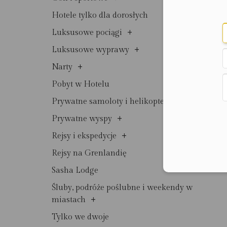
Hotele tylko dla dorosłych
+
Luksusowe pociągi
+
Luksusowe wyprawy
+
Narty
Pobyt w Hotelu
Prywatne samoloty i helikoptery
+
Prywatne wyspy
+
Rejsy i ekspedycje
Rejsy na Grenlandię
Sasha Lodge
Śluby, podróże poślubne i weekendy w
+
miastach
Tylko we dwoje