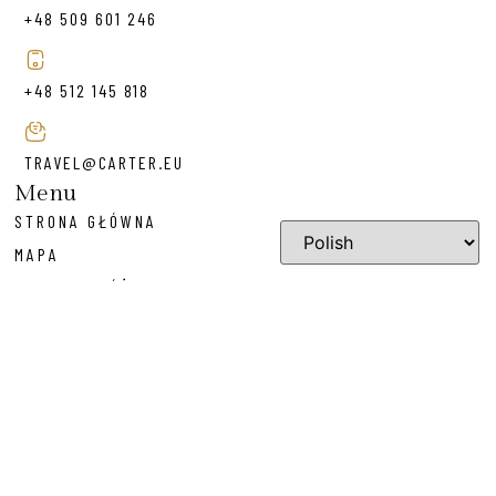
+48 509 601 246
+48 512 145 818
TRAVEL@CARTER.EU
Menu
STRONA GŁÓWNA
MAPA
TYPY PODRÓŻY
KIERUNKI
BLOG
Prawne
POLITYKA PRYWATNOŚCI
REGULAMIN
ZADAJ NAM PYTANIE