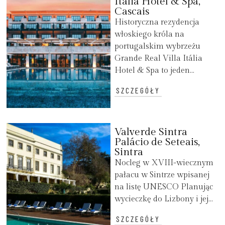
Itália Hotel & Spa,
Cascais
Historyczna rezydencja
włoskiego króla na
portugalskim wybrzeżu
Grande Real Villa Itália
Hotel & Spa to jeden...
SZCZEGÓŁY
Valverde Sintra
Palácio de Seteais,
Sintra
Nocleg w XVIII-wiecznym
pałacu w Sintrze wpisanej
na listę UNESCO Planując
wycieczkę do Lizbony i jej...
SZCZEGÓŁY