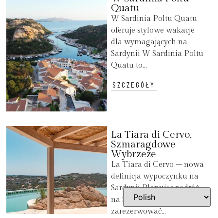
Quatu
W Sardinia Poltu Quatu
oferuje stylowe wakacje
dla wymagających na
Sardynii W Sardinia Poltu
Quatu to...
SZCZEGÓŁY
La Tiara di Cervo,
Szmaragdowe
Wybrzeże
La Tiara di Cervo – nowa
definicja wypoczynku na
Sardynii Planując podróż
na Sardynię, warto
zarezerwować...