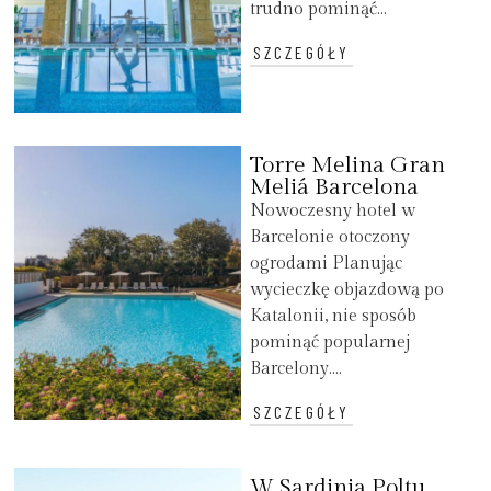
trudno pominąć...
SZCZEGÓŁY
Torre Melina Gran
Meliá Barcelona
Nowoczesny hotel w
Barcelonie otoczony
ogrodami Planując
wycieczkę objazdową po
Katalonii, nie sposób
pominąć popularnej
Barcelony....
SZCZEGÓŁY
W Sardinia Poltu