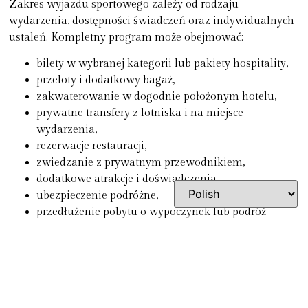
Zakres wyjazdu sportowego zależy od rodzaju
wydarzenia, dostępności świadczeń oraz indywidualnych
ustaleń. Kompletny program może obejmować:
bilety w wybranej kategorii lub pakiety hospitality,
przeloty i dodatkowy bagaż,
zakwaterowanie w dogodnie położonym hotelu,
prywatne transfery z lotniska i na miejsce
wydarzenia,
rezerwacje restauracji,
zwiedzanie z prywatnym przewodnikiem,
dodatkowe atrakcje i doświadczenia,
ubezpieczenie podróżne,
przedłużenie pobytu o wypoczynek lub podróż
objazdową.
W przypadku wyjazdów golfowych zakres może zostać
rozszerzony o rezerwacje tee time, transfery na pola,
transport sprzętu, wypożyczenie kijów oraz lekcje
z instruktorem.