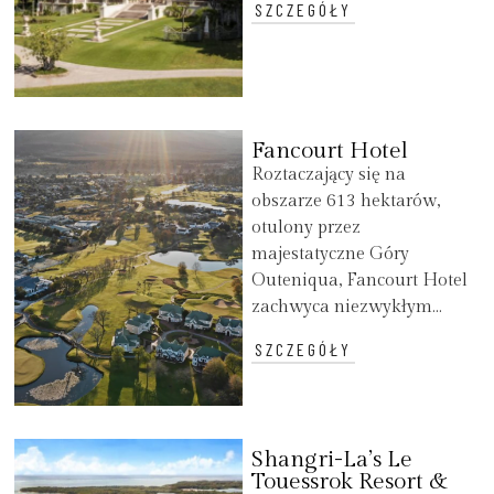
SZCZEGÓŁY
Fancourt Hotel
Roztaczający się na
obszarze 613 hektarów,
otulony przez
majestatyczne Góry
Outeniqua, Fancourt Hotel
zachwyca niezwykłym...
SZCZEGÓŁY
Shangri-La’s Le
Touessrok Resort &