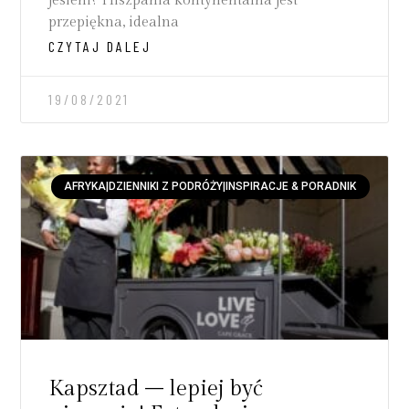
jesieni? Hiszpania kontynentalna jest
przepiękna, idealna
CZYTAJ DALEJ
19/08/2021
AFRYKA|DZIENNIKI Z PODRÓŻY|INSPIRACJE & PORADNIK
Kapsztad – lepiej być