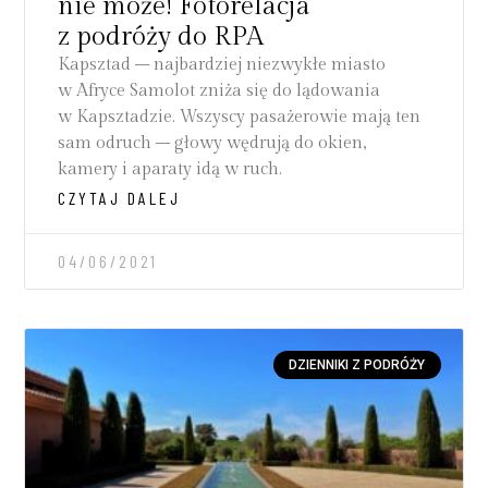
nie może! Fotorelacja
z podróży do RPA
Kapsztad – najbardziej niezwykłe miasto
w Afryce Samolot zniża się do lądowania
w Kapsztadzie. Wszyscy pasażerowie mają ten
sam odruch – głowy wędrują do okien,
kamery i aparaty idą w ruch.
CZYTAJ DALEJ
04/06/2021
DZIENNIKI Z PODRÓŻY