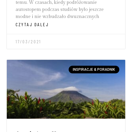
temu. W czasach, kiedy podróżowanie
autostopem podczas studiów było jeszcze
modne i nie wzbudzało dwuznacznych
CZYTAJ DALEJ
17/03/2021
INSPIRACJE & PORADNIK