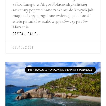
zakochanego w Afryce Połacie afrykańskiej
sawanny poprzecinane rzekami, do których jak
magnes lgną spragnione zwierzęta, to dom dla
wielu gatunków ssaków, ptaków czy gadów.
Marzenie
CZYTAJ DALEJ
06/10/2021
INSPIRACJE & PORADNIK|DZIENNIKI Z PODRÓŻY