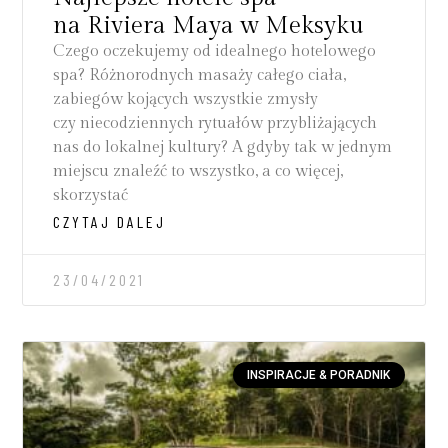
na Riviera Maya w Meksyku
Czego oczekujemy od idealnego hotelowego
spa? Różnorodnych masaży całego ciała,
zabiegów kojących wszystkie zmysły
czy niecodziennych rytuałów przybliżających
nas do lokalnej kultury? A gdyby tak w jednym
miejscu znaleźć to wszystko, a co więcej,
skorzystać
CZYTAJ DALEJ
23/04/2021
INSPIRACJE & PORADNIK