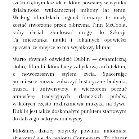
sześciokątnym kształcie, które powstały w wyniku
działalności wulkanicznej miliony lat temu.
Według irlandzkich legend formacje te miały
zostać stworzone przez olbrzyma Finn McCoola,
który chciał zbudować drogę do Szkocji.
Ta mieszanka nauki i lokalnych opowieści
sprawia, że miejsce to ma wyjątkowy klimat.
Warto również odwiedzić Dublin – dynamiczną
stolicę Irlandii, która łączy zabytkową architekturę
z nowoczesnym stylem życia. Spacerując
po mieście można zobaczyć historyczne budynki,
muzea i uniwersytety, a wieczorem poczuć
atmosferę tradycyjnych irlandzkich pubów,
w których często rozbrzmiewa muzyka na żywo.
Dublin jest także doskonałym punktem startowym
do dalszego odkrywania wyspy.
Miłośnicy dzikiej przyrody powinni natomiast
skierować się do regionu Connemara. To obszar