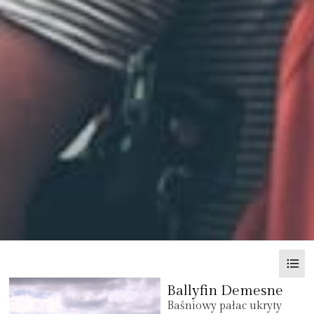
Ballyfin Demesne
Baśniowy pałac ukryty