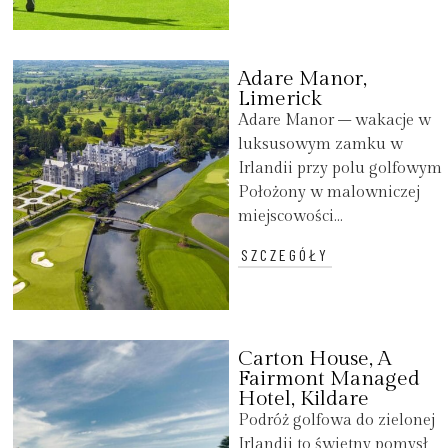
Adare Manor,
Limerick
Adare Manor – wakacje w
luksusowym zamku w
Irlandii przy polu golfowym
Położony w malowniczej
miejscowości...
SZCZEGÓŁY
Carton House, A
Fairmont Managed
Hotel, Kildare
Podróż golfowa do zielonej
Irlandii to świetny pomysł