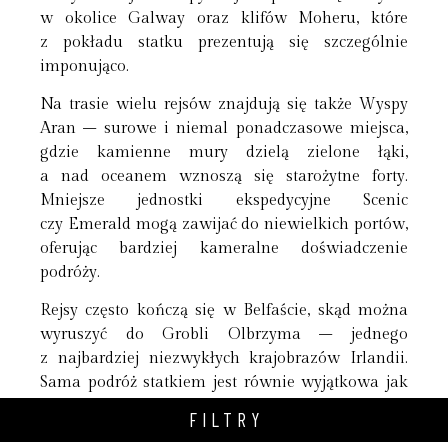
w okolice Galway oraz klifów Moheru, które
z pokładu statku prezentują się szczególnie
imponująco.
Na trasie wielu rejsów znajdują się także Wyspy
Aran – surowe i niemal ponadczasowe miejsca,
gdzie kamienne mury dzielą zielone łąki,
a nad oceanem wznoszą się starożytne forty.
Mniejsze jednostki ekspedycyjne Scenic
czy Emerald mogą zawijać do niewielkich portów,
oferując bardziej kameralne doświadczenie
podróży.
Rejsy często kończą się w Belfaście, skąd można
wyruszyć do Grobli Olbrzyma – jednego
z najbardziej niezwykłych krajobrazów Irlandii.
Sama podróż statkiem jest równie wyjątkowa jak
odwiedzane miejsca. Luksusowe apartamenty
FILTRY
z balkonami, restauracje serwujące wyrafinowaną