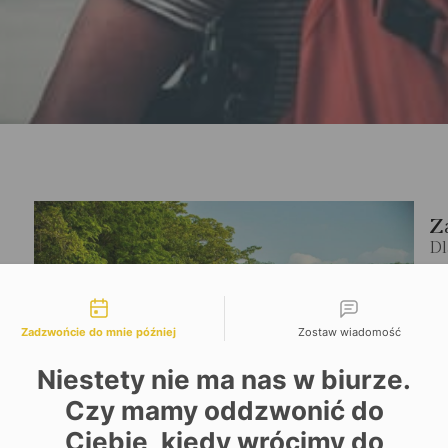
Z
Dl
Gw
wa
liwości kontaktu
Zadzwońcie do mnie później
Zostaw wiadomość
S
Niestety nie ma nas w biurze.
Czy mamy oddzwonić do
Ciebie, kiedy wrócimy do