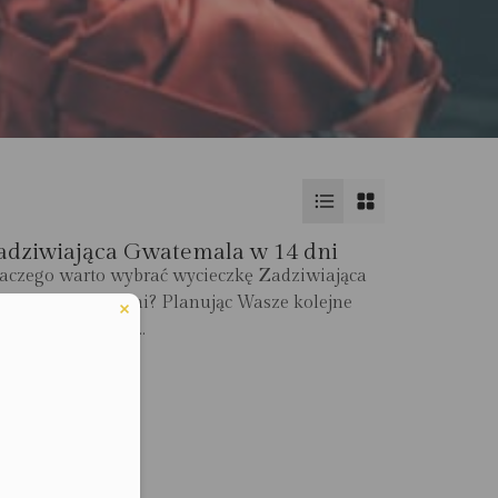
adziwiająca Gwatemala w 14 dni
aczego warto wybrać wycieczkę Zadziwiająca
atemala w 14 dni? Planując Wasze kolejne
kacje i wczasy w...
ZCZEGÓŁY