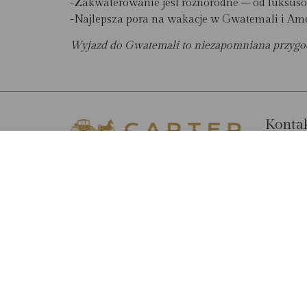
-Zakwaterowanie jest różnorodne – od luksuso
-Najlepsza pora na wakacje w Gwatemali i Amery
Wyjazd do Gwatemali to niezapomniana przygoda
Konta
+48 2
HOTEL INDIGO, UL. SMOLNA 40,
+48 5
PIĘTRO 1, 00-375 WARSZAWA
+48 5
PN.-PT. 9:00 - 18:00
TRAV
SB. 9:00 - 17:00
COPYRIGHT 2024 L.T.M. LUXURY TRAVEL MANAGEMENT SP.
Z O.O. WSZELKIE PRAWA ZASTRZEŻONE.