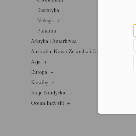
Gwatemala
Kostaryka
+
Meksyk
Panama
Arktyka i Antarktyka
+
Australia, Nowa Zelandia i Oceania
+
Azja
+
Europa
+
Karaiby
+
Kraje Nordyckie
+
Ocean Indyjski