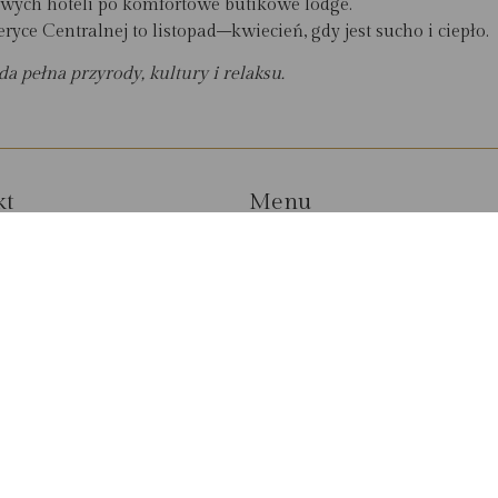
wych hoteli po komfortowe butikowe lodge.
ce Centralnej to listopad–kwiecień, gdy jest sucho i ciepło.
 pełna przyrody, kultury i relaksu.
kt
Menu
2 392 60 16/ 17/ 18/19
STRONA GŁÓWNA
09 601 246
12 145 818
MAPA
EL@CARTER.EU
TYPY PODRÓŻY
KIERUNKI
BLOG