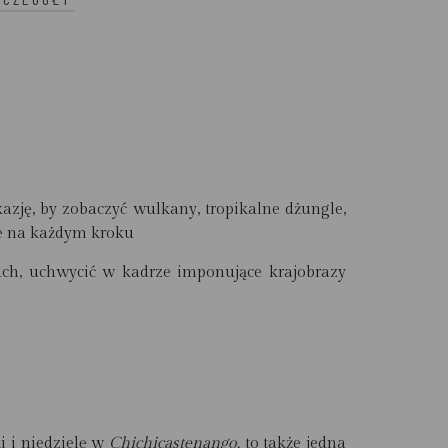
zję, by zobaczyć wulkany, tropikalne dżungle,
 je na każdym kroku
ach, uchwycić w kadrze imponujące krajobrazy
i i niedzielę w
Chichicastenango,
to także jedna