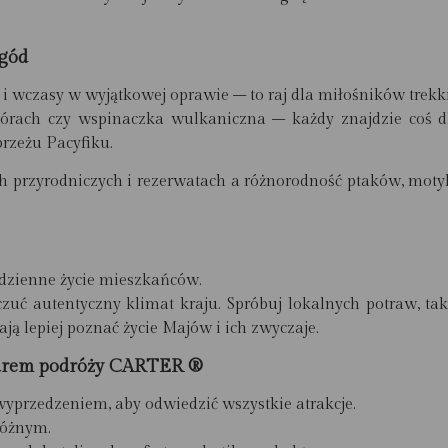
ygód
 wczasy w wyjątkowej oprawie – to raj dla miłośników trekk
órach czy wspinaczka wulkaniczna – każdy znajdzie coś dl
brzeżu Pacyfiku.
h przyrodniczych i rezerwatach a różnorodność ptaków, moty
odzienne życie mieszkańców.
czuć autentyczny klimat kraju. Spróbuj lokalnych potraw, ta
ą lepiej poznać życie Majów i ich zwyczaje.
iurem podróży CARTER ®
yprzedzeniem, aby odwiedzić wszystkie atrakcje.
różnym.