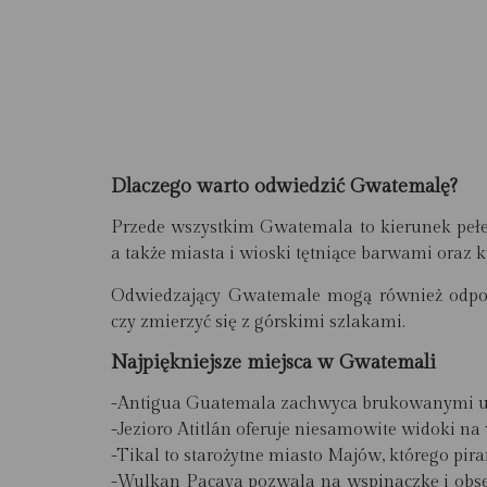
Dlaczego warto odwiedzić Gwatemalę?
Przede wszystkim Gwatemala to kierunek pełen
a także miasta i wioski tętniące barwami oraz 
Odwiedzający Gwatemale mogą również odpoczą
czy zmierzyć się z górskimi szlakami.
Najpiękniejsze miejsca w Gwatemali
-Antigua Guatemala zachwyca brukowanymi ul
-Jezioro Atitlán oferuje niesamowite widoki na
-Tikal to starożytne miasto Majów, którego pira
-Wulkan Pacaya pozwala na wspinaczkę i obse