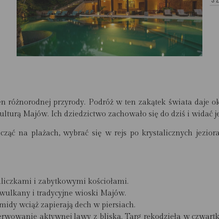
 różnorodnej przyrody. Podróż w ten zakątek świata daje oka
kulturą Majów. Ich dziedzictwo zachowało się do dziś i widać
ć na plażach, wybrać się w rejs po krystalicznych jezior
iczkami i zabytkowymi kościołami.
 wulkany i tradycyjne wioski Majów.
midy wciąż zapierają dech w piersiach.
rwowanie aktywnej lawy z bliska.
Targ rękodzieła w czwartk