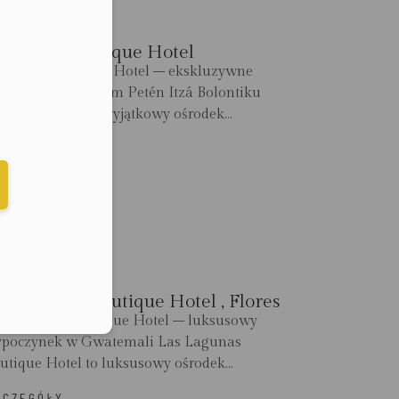
olontiku Boutique Hotel
lontiku Boutique Hotel – ekskluzywne
eduled call
kacje nad jeziorem Petén Itzá Bolontiku
utique Hotel to wyjątkowy ośrodek...
ZCZEGÓŁY
elefonu w formacie E164
as Lagunas Boutique Hotel , Flores
s Lagunas Boutique Hotel – luksusowy
poczynek w Gwatemali Las Lagunas
utique Hotel to luksusowy ośrodek...
ZCZEGÓŁY