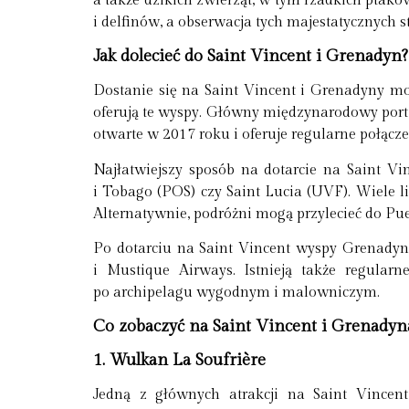
a także dzikich zwierząt, w tym rzadkich pta
i delfinów, a obserwacja tych majestatycznych s
Jak dolecieć do Saint Vincent i Grenadyn?
Dostanie się na Saint Vincent i Grenadyny mo
oferują te wyspy. Główny międzynarodowy port lo
otwarte w 2017 roku i oferuje regularne połą
Najłatwiejszy sposób na dotarcie na Saint V
i Tobago (POS) czy Saint Lucia (UVF). Wiele lin
Alternatywnie, podróżni mogą przylecieć do Puer
Po dotarciu na Saint Vincent wyspy Grenadyn 
i Mustique Airways. Istnieją także regul
po archipelagu wygodnym i malowniczym.
Co zobaczyć na Saint Vincent i Grenadyn
1. Wulkan La Soufrière
Jedną z głównych atrakcji na Saint Vincen