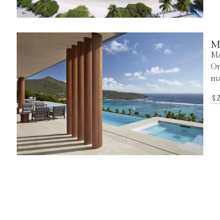
M
Ma
Or
ma
S