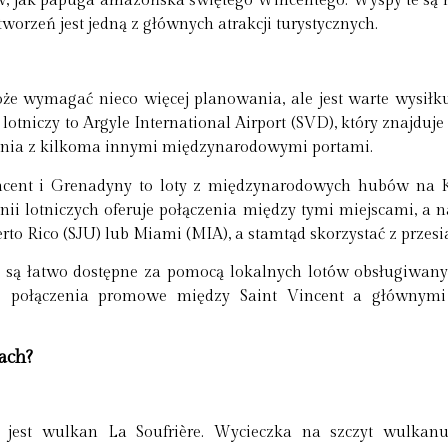
ków, jak papuga amazońska świętego Wincentego. Wyspy te s
tworzeń jest jedną z głównych atrakcji turystycznych.
że wymagać nieco więcej planowania, ale jest warte wysiłk
tniczy to Argyle International Airport (SVD), który znajduje 
czenia z kilkoma innymi międzynarodowymi portami.
incent i Grenadyny to loty z międzynarodowych hubów na Ka
ii lotniczych oferuje połączenia między tymi miejscami, a na
to Rico (SJU) lub Miami (MIA), a stamtąd skorzystać z przesia
są łatwo dostępne za pomocą lokalnych lotów obsługiwanych
arne połączenia promowe między Saint Vincent a głównym
ach?
t jest wulkan La Soufrière. Wycieczka na szczyt wulkanu