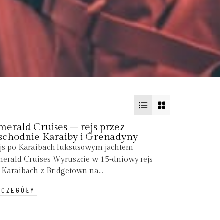
merald Cruises – rejs przez
schodnie Karaiby i Grenadyny
js po Karaibach luksusowym jachtem
erald Cruises Wyruszcie w 15-dniowy rejs
 Karaibach z Bridgetown na...
ZCZEGÓŁY