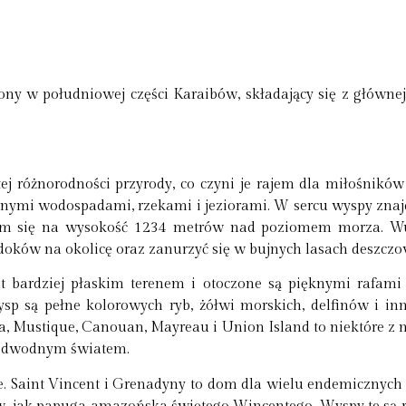
żony w południowej części Karaibów, składający się z główne
j różnorodności przyrody, co czyni je rajem dla miłośników
icznymi wodospadami, rzekami i jeziorami. W sercu wyspy znajd
ym się na wysokość 1234 metrów nad poziomem morza. Wulk
oków na okolicę oraz zanurzyć się w bujnych lasach deszczow
 bardziej płaskim terenem i otoczone są pięknymi rafami
p są pełne kolorowych ryb, żółwi morskich, delfinów i in
a, Mustique, Canouan, Mayreau i Union Island to niektóre z
 podwodnym światem.
e. Saint Vincent i Grenadyny to dom dla wielu endemicznych g