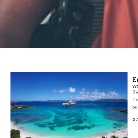
E
w
Re
Em
po
S