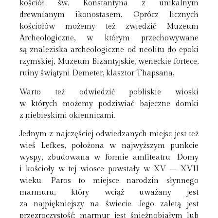
kościół św. Konstantyna z unikalnym
drewnianym ikonostasem. Oprócz licznych
kościołów możemy też zwiedzić Muzeum
Archeologiczne, w którym przechowywane
są znaleziska archeologiczne od neolitu do epoki
rzymskiej, Muzeum Bizantyjskie, weneckie fortece,
ruiny świątyni Demeter, klasztor Thapsana,.
Warto też odwiedzić pobliskie wioski
w których możemy podziwiać bajeczne domki
z niebieskimi okiennicami.
Jednym z najczęściej odwiedzanych miejsc jest też
wieś Lefkes, położona w najwyższym punkcie
wyspy, zbudowana w formie amfiteatru. Domy
i kościoły w tej wiosce powstały w XV – XVII
wieku. Paros to miejsce narodzin słynnego
marmuru, który wciąż uważany jest
za najpiękniejszy na świecie. Jego zaletą jest
przezroczystość: marmur jest śnieżnobiałym lub