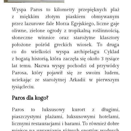
Wyspa Paros to kilometry przepięknych plaż
z miękkim złotym piaskiem obmywanym
przez lazurowe fale Morza Egejskiego, liczne gaje
oliwne, zielone ogrody z tropikalną roślinnością,
słoneczne winnice oraz starożytne klasztory
położone pośród greckich wiosek. To druga
co do wielkości wyspa archipelagu Cyklad
z bogatą historią, która zaczęła się około 3 tysiące
lat temu. Nazwa wyspy pochodzi od przywódcy
Parosa, który pojawił się ze swoim ludem,
uciekając ze starożytnej Arkadii w pierwszym
tysiącleciu.
Paros dla kogo?
Paros to luksusowy kurort z długimi,
piaszczystymi plażami, luksusowymi hotelami,
licznymi restauracjami i barami. To również dobre
miejsce na uprawianie różnych sportów wodnych