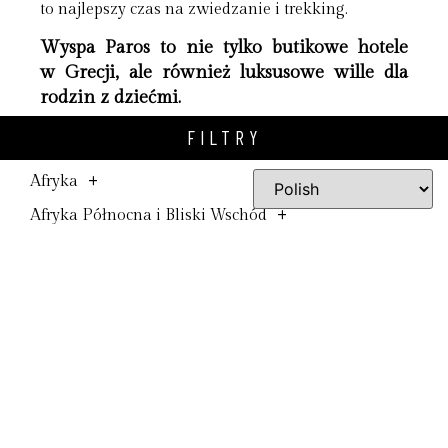
to najlepszy czas na zwiedzanie i trekking.
Wyspa Paros to nie tylko butikowe hotele
w Grecji, ale również luksusowe wille dla
rodzin z dziećmi.
FILTRY
Paros to autentyczna strona Cyklad, gdzie
znajdziemy najlepsze butikowe hotele w Grecji dla
+
Afryka
wymagających. Rodziny z dziećmi mogą
zamieszkać w luksusowych willach z prywatnymi
+
Afryka Północna i Bliski Wschód
basenami oraz widokiem na morze, bądź góry.
+
Ameryka Północna
Wybór jest bardzo duży, a najlepsze hotele
+
na Paros zadowolą każdego.
Ameryka Południowa
+
Ameryka Środkowa
Arktyka i Antarktyka
+
Australia, Nowa Zelandia i Oceania
+
Azja