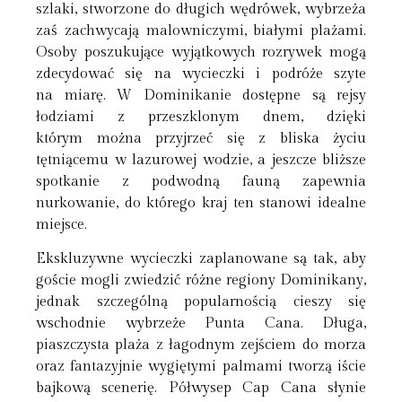
szlaki, stworzone do długich wędrówek, wybrzeża
zaś zachwycają malowniczymi, białymi plażami.
Osoby poszukujące wyjątkowych rozrywek mogą
zdecydować się na wycieczki i podróże szyte
na miarę. W Dominikanie dostępne są rejsy
łodziami z przeszklonym dnem, dzięki
którym można przyjrzeć się z bliska życiu
tętniącemu w lazurowej wodzie, a jeszcze bliższe
spotkanie z podwodną fauną zapewnia
nurkowanie, do którego kraj ten stanowi idealne
miejsce.
Ekskluzywne wycieczki zaplanowane są tak, aby
goście mogli zwiedzić różne regiony Dominikany,
jednak szczególną popularnością cieszy się
wschodnie wybrzeże Punta Cana. Długa,
piaszczysta plaża z łagodnym zejściem do morza
oraz fantazyjnie wygiętymi palmami tworzą iście
bajkową scenerię. Półwysep Cap Cana słynie