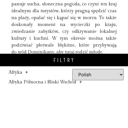
panuje sucha, słoneczna pogoda, co czyni ten kraj
idealnym dla turystów, którzy pragną spędzić czas
na plaży, opalać się i kąpać się w morzu. To także
doskonały moment na wycieczki po kraju,
zwiedzanie zabytków, czy odkrywanie lokalnej
kultury i kuchni. W tym okresie można także
podziwiać
płetwale błękitne, które przybywają
do wód Dominikany, aby tutaj rodzić młode.
FILTRY
Latem w Dominikanie panuje bardziej wilgotna
pogoda, ale nadal można cieszyć się błękitnym
+
Afryka
niebem i pięknymi plażami. To doskonały czas
+
Afryka Północna i Bliski Wschód
na uprawianie sportów wodnych, takich jak
windsurfing czy kitesurfing. W tym okresie można
+
Ameryka Północna
także wziąć udział w różnych festiwalach
+
Ameryka Południowa
i imprezach, takich jak Festiwal Merengue
+
czy Fiesta de la Virgen de la Altagracia. Polska
Ameryka Środkowa
jesień to okres deszczowy w Dominikanie,
Arktyka i Antarktyka
ale mimo to kraj ten oferuje wiele ciekawych