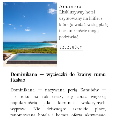
Amanera
Ekskluzywny hotel
usytuowany na klifie, z
którego widać rajską plażę
i ocean. Goście mogą
podziwiać...
SZCZEGÓŁY
Dominikana – wycieczki do krainy rumu
i kakao
–
–
Dominikana
nazywana perłą Karaibów
z roku na rok cieszy się coraz większą
popularnością jako kierunek wakacyjnych
wypraw. Nic dziwnego: szerokie plaże,
renomowane hotele i bogata oferta aktywnego