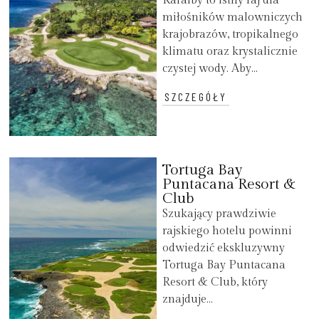
Karaiby to istny raj dla
miłośników malowniczych
krajobrazów, tropikalnego
klimatu oraz krystalicznie
czystej wody. Aby...
SZCZEGÓŁY
Tortuga Bay
Puntacana Resort &
Club
Szukający prawdziwie
rajskiego hotelu powinni
odwiedzić ekskluzywny
Tortuga Bay Puntacana
Resort & Club, który
znajduje...