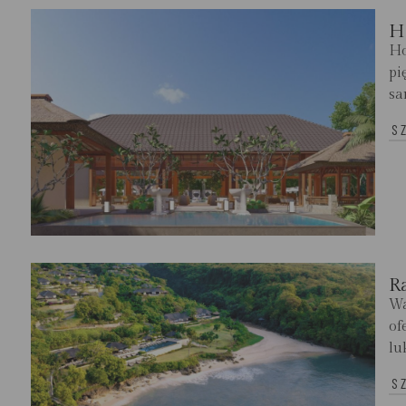
H
Ho
pi
sa
S
Ra
Wa
of
lu
S