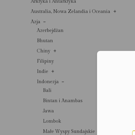
Arktyka i Antarktyka
+
Australia, Nowa Zelandia i Oceania
-
Azja
Azerbejdżan
Bhutan
+
Chiny
Filipiny
Moż
+
Indie
-
Indonezja
Bali
Bintan i Anambas
Jawa
Lombok
Małe Wyspy Sundajskie