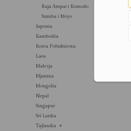
Raja Ampat i Komodo
Sumba i Moyo
Japonia
Kambodża
Korea Południowa
Laos
Malezja
Mjanma
Mongolia
Nepal
Singapur
Sri Lanka
+
Tajlandia