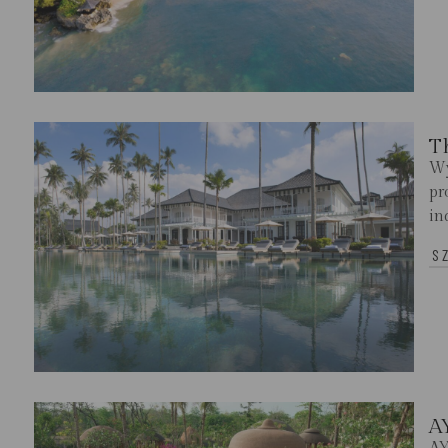
T
Wy
pr
in
S
A