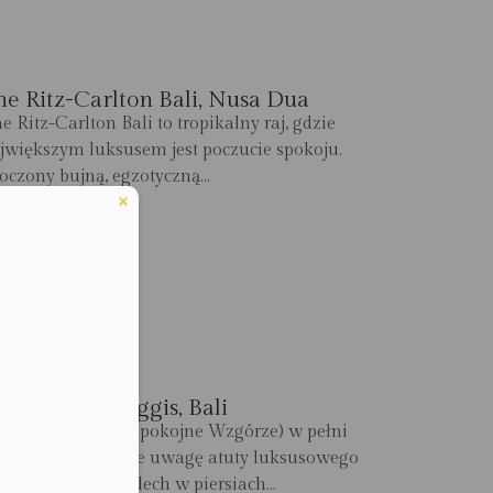
he Ritz-Carlton Bali, Nusa Dua
e Ritz-Carlton Bali to tropikalny raj, gdzie
jwiększym luksusem jest poczucie spokoju.
oczony bujną, egzotyczną...
ZCZEGÓŁY
mankila, Manggis, Bali
zwa Amankila (Spokojne Wzgórze) w pełni
daje przykuwające uwagę atuty luksusowego
eduled call
telu Zapierające dech w piersiach...