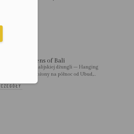
ZCZEGÓŁY
elefonu w formacie E164
anging Gardens of Bali
j ukryty w sercu balijskiej dżungli – Hanging
rdens of Bali Położony na północ od Ubud,...
ZCZEGÓŁY