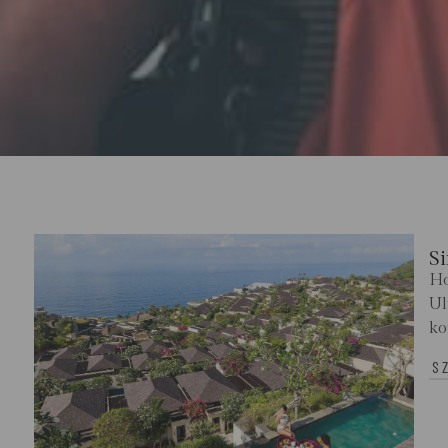
Si
Ho
Ul
ko
S