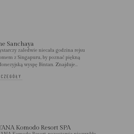
he Sanchaya
starczy zaledwie niecała godzina rejsu
omem z Singapuru, by poznać piękną
donezyjską wyspę Bintan. Znajduje...
ZCZEGÓŁY
YANA Komodo Resort SPA