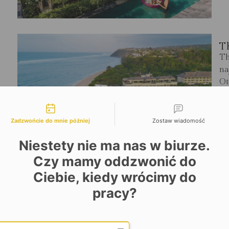
T
Th
na
Ot
S
liwości kontaktu
Zadzwońcie do mnie później
Zostaw wiadomość
Niestety nie ma nas w biurze.
Czy mamy oddzwonić do
Ciebie, kiedy wrócimy do
A
pracy?
Na
od
Date and time slection for sch
ho
Wybierz datę