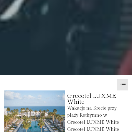
Grecotel LUXME
White
Wakacje na Krecie przy
plaży Rethymno w
Grecotel LUXME White
Grecotel LUXME White