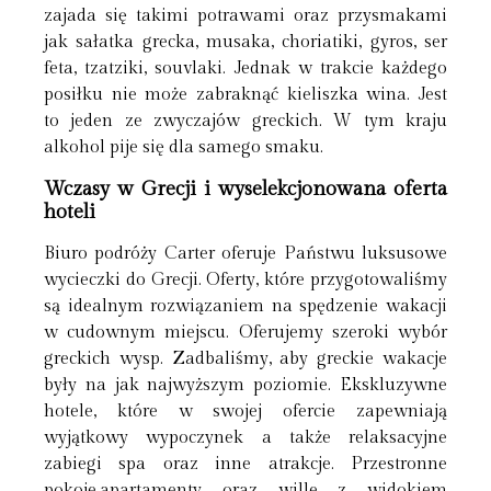
zajada się takimi potrawami oraz przysmakami
jak sałatka grecka, musaka, choriatiki, gyros, ser
feta, tzatziki, souvlaki. Jednak w trakcie każdego
posiłku nie może zabraknąć kieliszka wina. Jest
to jeden ze zwyczajów greckich. W tym kraju
alkohol pije się dla samego smaku.
Wczasy w Grecji i wyselekcjonowana oferta
hoteli
Biuro podróży Carter oferuje Państwu luksusowe
wycieczki do Grecji. Oferty, które przygotowaliśmy
są idealnym rozwiązaniem na spędzenie wakacji
w cudownym miejscu. Oferujemy szeroki wybór
greckich wysp. Zadbaliśmy, aby greckie wakacje
były na jak najwyższym poziomie. Ekskluzywne
hotele, które w swojej ofercie zapewniają
wyjątkowy wypoczynek a także relaksacyjne
zabiegi spa oraz inne atrakcje. Przestronne
pokoje,apartamenty oraz wille z widokiem