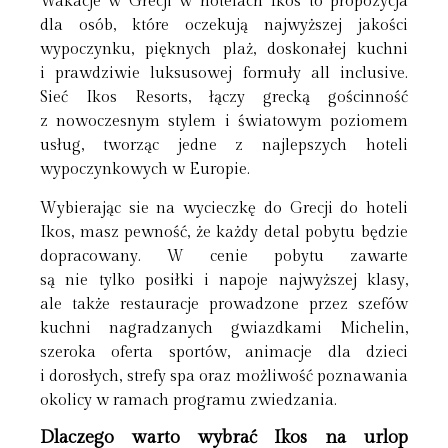
Wakacje w Grecji w hotelach Ikos to propozycja
dla osób, które oczekują najwyższej jakości
wypoczynku, pięknych plaż, doskonałej kuchni
i prawdziwie luksusowej formuły all inclusive.
Sieć Ikos Resorts, łączy grecką gościnność
z nowoczesnym stylem i światowym poziomem
usług, tworząc jedne z najlepszych hoteli
wypoczynkowych w Europie.
Wybierając sie na wycieczkę do Grecji do hoteli
Ikos, masz pewność, że każdy detal pobytu będzie
dopracowany. W cenie pobytu zawarte
są nie tylko posiłki i napoje najwyższej klasy,
ale także restauracje prowadzone przez szefów
kuchni nagradzanych gwiazdkami Michelin,
szeroka oferta sportów, animacje dla dzieci
i dorosłych, strefy spa oraz możliwość poznawania
okolicy w ramach programu zwiedzania.
Dlaczego warto wybrać Ikos na urlop