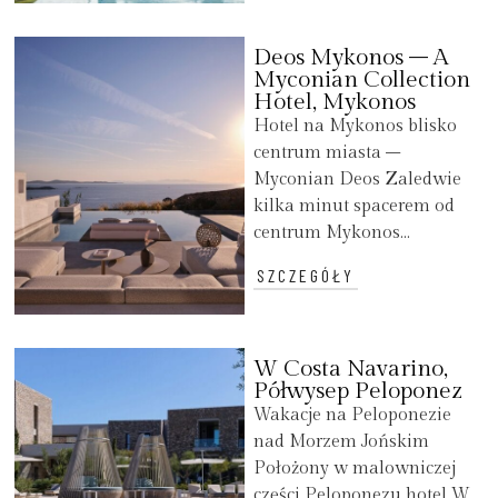
Deos Mykonos – A
Myconian Collection
Hotel, Mykonos
Hotel na Mykonos blisko
centrum miasta –
Myconian Deos Zaledwie
kilka minut spacerem od
centrum Mykonos...
SZCZEGÓŁY
W Costa Navarino,
Półwysep Peloponez
Wakacje na Peloponezie
nad Morzem Jońskim
Położony w malowniczej
części Peloponezu hotel W