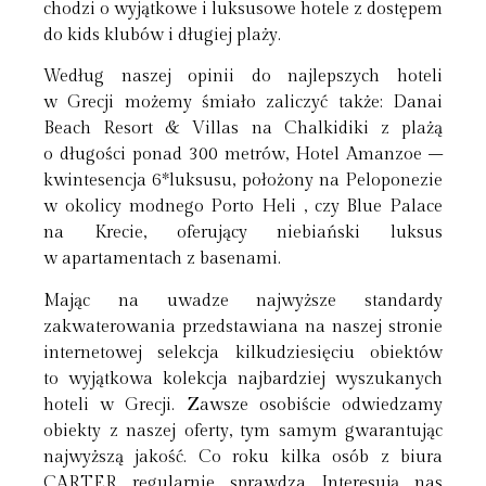
chodzi o wyjątkowe i luksusowe hotele z dostępem
do kids klubów i długiej plaży.
Według naszej opinii do najlepszych hoteli
w Grecji możemy śmiało zaliczyć także: Danai
Beach Resort & Villas na Chalkidiki z plażą
o długości ponad 300 metrów, Hotel Amanzoe –
kwintesencja 6*luksusu, położony na Peloponezie
w okolicy modnego Porto Heli , czy Blue Palace
na Krecie, oferujący niebiański luksus
w apartamentach z basenami.
Mając na uwadze najwyższe standardy
zakwaterowania przedstawiana na naszej stronie
internetowej selekcja kilkudziesięciu obiektów
to wyjątkowa kolekcja najbardziej wyszukanych
hoteli w Grecji. Zawsze osobiście odwiedzamy
obiekty z naszej oferty, tym samym gwarantując
najwyższą jakość. Co roku kilka osób z biura
CARTER regularnie sprawdza Interesują nas