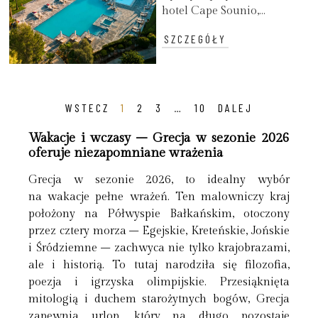
hotel Cape Sounio,...
SZCZEGÓŁY
WSTECZ
1
2
3
…
10
DALEJ
Wakacje i wczasy – Grecja w sezonie 2026
oferuje niezapomniane wrażenia
Grecja w sezonie 2026, to idealny wybór
na wakacje pełne wrażeń. Ten malowniczy kraj
położony na Półwyspie Bałkańskim, otoczony
przez cztery morza – Egejskie, Kreteńskie, Jońskie
i Śródziemne – zachwyca nie tylko krajobrazami,
ale i historią. To tutaj narodziła się filozofia,
poezja i igrzyska olimpijskie. Przesiąknięta
mitologią i duchem starożytnych bogów, Grecja
zapewnia urlop, który na długo pozostaje