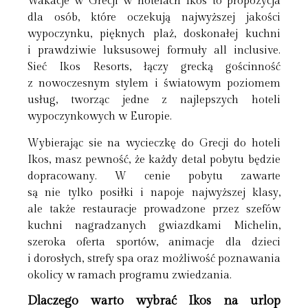
Wakacje w Grecji w hotelach Ikos to propozycja
dla osób, które oczekują najwyższej jakości
wypoczynku, pięknych plaż, doskonałej kuchni
i prawdziwie luksusowej formuły all inclusive.
Sieć Ikos Resorts, łączy grecką gościnność
z nowoczesnym stylem i światowym poziomem
usług, tworząc jedne z najlepszych hoteli
wypoczynkowych w Europie.
Wybierając sie na wycieczkę do Grecji do hoteli
Ikos, masz pewność, że każdy detal pobytu będzie
dopracowany. W cenie pobytu zawarte
są nie tylko posiłki i napoje najwyższej klasy,
ale także restauracje prowadzone przez szefów
kuchni nagradzanych gwiazdkami Michelin,
szeroka oferta sportów, animacje dla dzieci
i dorosłych, strefy spa oraz możliwość poznawania
okolicy w ramach programu zwiedzania.
Dlaczego warto wybrać Ikos na urlop