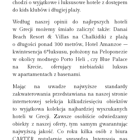
chodzi o wyjątkowe i luksusowe hotele z dostępem
do kids klubów i długiej plaży.
Według naszej opinii do najlepszych hoteli
w Grecji możemy śmiało zaliczyć także: Danai
Beach Resort & Villas na Chalkidiki z plażą
o długości ponad 300 metrów, Hotel Amanzoe –
kwintesencja 6*luksusu, położony na Peloponezie
w okolicy modnego Porto Heli , czy Blue Palace
na Krecie, oferujący niebiański luksus
w apartamentach z basenami.
Mając na uwadze najwyższe standardy
zakwaterowania przedstawiana na naszej stronie
internetowej selekcja kilkudziesięciu obiektów
to wyjątkowa kolekcja najbardziej wyszukanych
hoteli w Grecji. Zawsze osobiście odwiedzamy
obiekty z naszej oferty, tym samym gwarantując
najwyższą jakość. Co roku kilka osób z biura
CARTER regularnie sprawdza Interesują nas