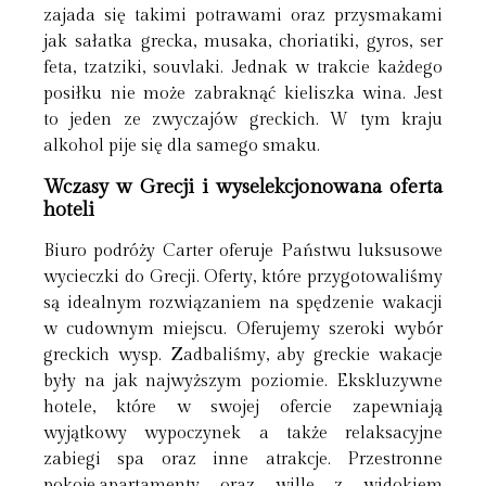
zajada się takimi potrawami oraz przysmakami
jak sałatka grecka, musaka, choriatiki, gyros, ser
feta, tzatziki, souvlaki. Jednak w trakcie każdego
posiłku nie może zabraknąć kieliszka wina. Jest
to jeden ze zwyczajów greckich. W tym kraju
alkohol pije się dla samego smaku.
Wczasy w Grecji i wyselekcjonowana oferta
hoteli
Biuro podróży Carter oferuje Państwu luksusowe
wycieczki do Grecji. Oferty, które przygotowaliśmy
są idealnym rozwiązaniem na spędzenie wakacji
w cudownym miejscu. Oferujemy szeroki wybór
greckich wysp. Zadbaliśmy, aby greckie wakacje
były na jak najwyższym poziomie. Ekskluzywne
hotele, które w swojej ofercie zapewniają
wyjątkowy wypoczynek a także relaksacyjne
zabiegi spa oraz inne atrakcje. Przestronne
pokoje,apartamenty oraz wille z widokiem