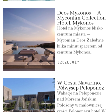
Deos Mykonos – A
Myconian Collection
Hotel, Mykonos
Hotel na Mykonos blisko
centrum miasta –
Myconian Deos Zaledwie
kilka minut spacerem od
centrum Mykonos...
SZCZEGÓŁY
W Costa Navarino,
Półwysep Peloponez
Wakacje na Peloponezie
nad Morzem Jońskim
Położony w malowniczej
części Peloponezu hotel W