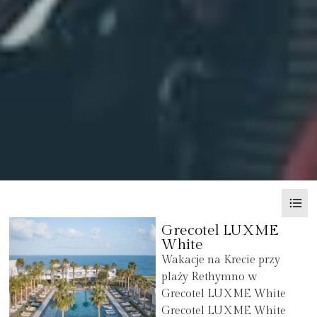
Grecotel LUXME
White
Wakacje na Krecie przy
plaży Rethymno w
Grecotel LUXME White
Grecotel LUXME White