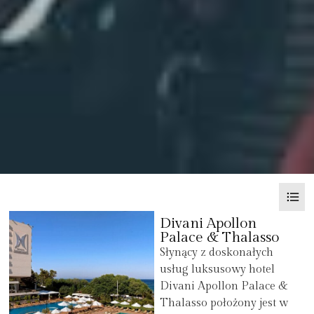
Divani Apollon
Palace & Thalasso
Słynący z doskonałych
usług luksusowy hotel
Divani Apollon Palace &
Thalasso położony jest w