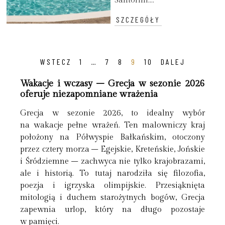
Santorini....
SZCZEGÓŁY
WSTECZ
1
…
7
8
9
10
DALEJ
Wakacje i wczasy – Grecja w sezonie 2026
oferuje niezapomniane wrażenia
Grecja w sezonie 2026, to idealny wybór
na wakacje pełne wrażeń. Ten malowniczy kraj
położony na Półwyspie Bałkańskim, otoczony
przez cztery morza – Egejskie, Kreteńskie, Jońskie
i Śródziemne – zachwyca nie tylko krajobrazami,
ale i historią. To tutaj narodziła się filozofia,
poezja i igrzyska olimpijskie. Przesiąknięta
mitologią i duchem starożytnych bogów, Grecja
zapewnia urlop, który na długo pozostaje
w pamięci.