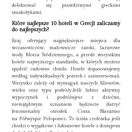
delektować się prawdziwymi greckimi
smakołykami.
Które najlepsze 10 hoteli w Grecji zaliczamy
do najlepszych?
Kraj oferujący najpiękniejsze miejsca dla
wczasowiczów, malownicze zatoki, lazurowe
wody Morza Śródziemnego, a przede wszystkim
hotele najwyższego standardu, w których możesz
spędzić cudowne chwile. Hotele dopasowujemy
według indywidualnych potrzeb i zainteresowań.
Wszystko zależy od wymagań naszych Klientów,
wieku oraz typu podróży.Jeśli lubisz aktywny
wypoczynek i podróżujesz z dziećmi,
niewątpliwym uznaniem będziecie darzyć
fenomenalny ośrodek Costa Navarino
.
na Półwyspie Peloponez
To ścisła czołówka jeśli
chodzi o wyjątkowe i luksusowe hotele z dostępem