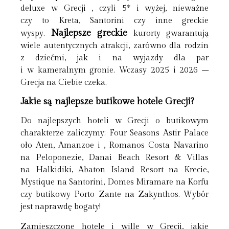
deluxe w Grecji , czyli 5* i wyżej, nieważne
czy to Kreta, Santorini czy inne greckie
Najlepsze greckie
wyspy.
kurorty gwarantują
wiele autentycznych atrakcji, zarówno dla rodzin
z dziećmi, jak i na wyjazdy dla par
i w kameralnym gronie. Wczasy 2025 i 2026 –
Grecja na Ciebie czeka.
Jakie są najlepsze butikowe hotele Grecji?
Do najlepszych hoteli w Grecji o butikowym
charakterze zaliczymy: Four Seasons Astir Palace
oło Aten, Amanzoe i , Romanos Costa Navarino
na Peloponezie, Danai Beach Resort & Villas
na Halkidiki, Abaton Island Resort na Krecie,
Mystique na Santorini, Domes Miramare na Korfu
czy butikowy Porto Zante na Zakynthos. Wybór
jest naprawdę bogaty!
Zamieszczone hotele i wille w Grecji, jakie