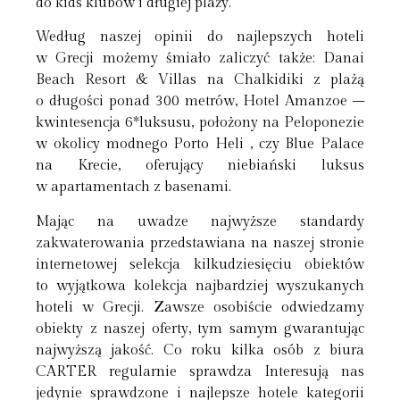
do kids klubów i długiej plaży.
Według naszej opinii do najlepszych hoteli
w Grecji możemy śmiało zaliczyć także: Danai
Beach Resort & Villas na Chalkidiki z plażą
o długości ponad 300 metrów, Hotel Amanzoe –
kwintesencja 6*luksusu, położony na Peloponezie
w okolicy modnego Porto Heli , czy Blue Palace
na Krecie, oferujący niebiański luksus
w apartamentach z basenami.
Mając na uwadze najwyższe standardy
zakwaterowania przedstawiana na naszej stronie
internetowej selekcja kilkudziesięciu obiektów
to wyjątkowa kolekcja najbardziej wyszukanych
hoteli w Grecji. Zawsze osobiście odwiedzamy
obiekty z naszej oferty, tym samym gwarantując
najwyższą jakość. Co roku kilka osób z biura
CARTER regularnie sprawdza Interesują nas
jedynie sprawdzone i najlepsze hotele kategorii