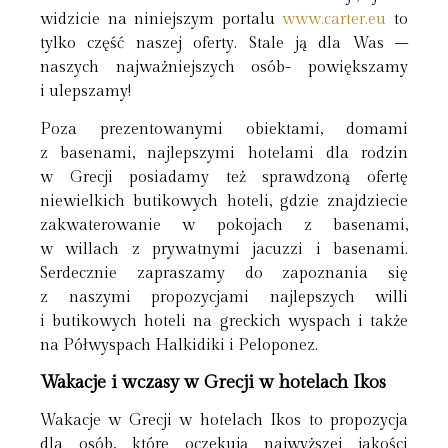
widzicie na niniejszym portalu
www.carter.eu
to
tylko część naszej oferty. Stale ją dla Was –
naszych najważniejszych osób- powiększamy
i ulepszamy!
Poza prezentowanymi obiektami, domami
z basenami, najlepszymi hotelami dla rodzin
w Grecji posiadamy też sprawdzoną ofertę
niewielkich butikowych hoteli, gdzie znajdziecie
zakwaterowanie w pokojach z basenami,
w willach z prywatnymi jacuzzi i basenami.
Serdecznie zapraszamy do zapoznania się
z naszymi propozycjami najlepszych willi
i butikowych hoteli na greckich wyspach i także
na Półwyspach Halkidiki i Peloponez.
Wakacje i wczasy w Grecji w hotelach Ikos
Wakacje w Grecji w hotelach Ikos to propozycja
dla osób, które oczekują najwyższej jakości